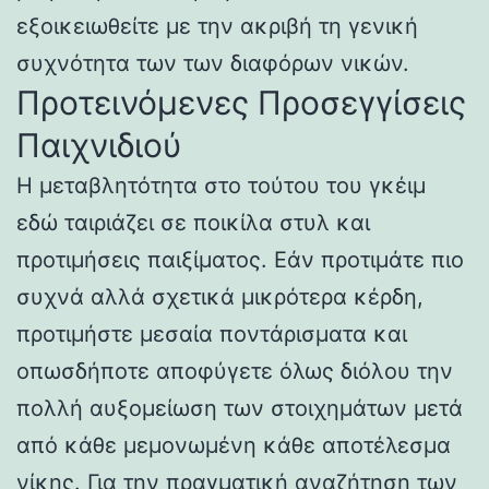
εξοικειωθείτε με την ακριβή τη γενική
συχνότητα των των διαφόρων νικών.
Προτεινόμενες Προσεγγίσεις
Παιχνιδιού
Η μεταβλητότητα στο τούτου του γκέιμ
εδώ ταιριάζει σε ποικίλα στυλ και
προτιμήσεις παιξίματος. Εάν προτιμάτε πιο
συχνά αλλά σχετικά μικρότερα κέρδη,
προτιμήστε μεσαία ποντάρισματα και
οπωσδήποτε αποφύγετε όλως διόλου την
πολλή αυξομείωση των στοιχημάτων μετά
από κάθε μεμονωμένη κάθε αποτέλεσμα
νίκης. Για την πραγματική αναζήτηση των