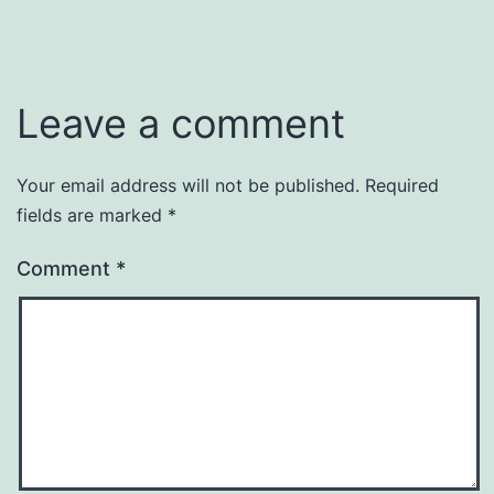
Leave a comment
Your email address will not be published.
Required
fields are marked
*
Comment
*