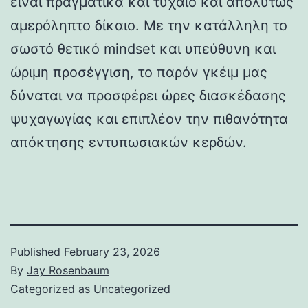
είναι πραγματικά και τυχαίο και απολύτως
αμερόληπτο δίκαιο. Με την κατάλληλη το
σωστό θετικό mindset και υπεύθυνη και
ώριμη προσέγγιση, το παρόν γκέιμ μας
δύναται να προσφέρει ώρες διασκέδασης
ψυχαγωγίας και επιπλέον την πιθανότητα
απόκτησης εντυπωσιακών κερδών.
Published
February 23, 2026
By
Jay Rosenbaum
Categorized as
Uncategorized