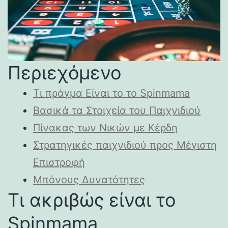
Περιεχόμενο
Τι πράγμα Είναι το το Spinmama
Βασικά τα Στοιχεία του Παιχνιδιού
Πίνακας των Νικών με Κέρδη
Στρατηγικές παιχνιδιού προς Μέγιστη
Επιστροφή
Μπόνους Δυνατότητες
Τι ακριβώς είναι το
Spinmama