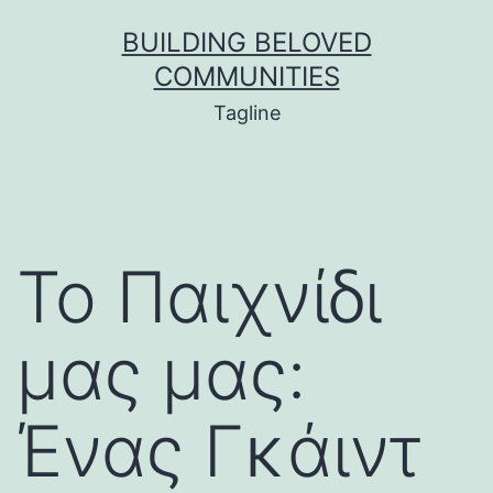
BUILDING BELOVED
COMMUNITIES
Tagline
Το Παιχνίδι
μας μας:
Ένας Γκάιντ