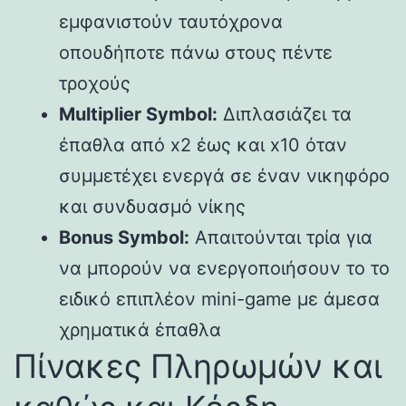
εμφανιστούν ταυτόχρονα
οπουδήποτε πάνω στους πέντε
τροχούς
Multiplier Symbol:
Διπλασιάζει τα
έπαθλα από x2 έως και x10 όταν
συμμετέχει ενεργά σε έναν νικηφόρο
και συνδυασμό νίκης
Bonus Symbol:
Απαιτούνται τρία για
να μπορούν να ενεργοποιήσουν το το
ειδικό επιπλέον mini-game με άμεσα
χρηματικά έπαθλα
Πίνακες Πληρωμών και