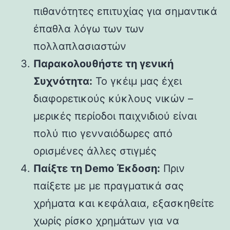
πιθανότητες επιτυχίας για σημαντικά
έπαθλα λόγω των των
πολλαπλασιαστών
Παρακολουθήστε τη γενική
Συχνότητα:
Το γκέιμ μας έχει
διαφορετικούς κύκλους νικών –
μερικές περίοδοι παιχνιδιού είναι
πολύ πιο γενναιόδωρες από
ορισμένες άλλες στιγμές
Παίξτε τη Demo Έκδοση:
Πριν
παίξετε με με πραγματικά σας
χρήματα και κεφάλαια, εξασκηθείτε
χωρίς ρίσκο χρημάτων για να