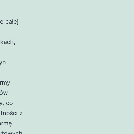
e całej
skach,
yn
irmy
tów
y, co
tności z
ormę
zytowych