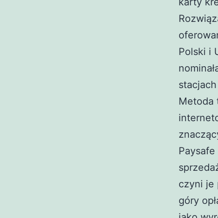
karty k
Rozwiąza
oferowan
Polski i
nominała
stacjac
Metoda 
interne
znacząc
Paysafe 
sprzedaż
czyni je
góry op
jako wyr