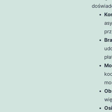
doświadc
Ko
asy
prz
Br
udo
pł
Mo
kod
mo
Ob
wi
Os