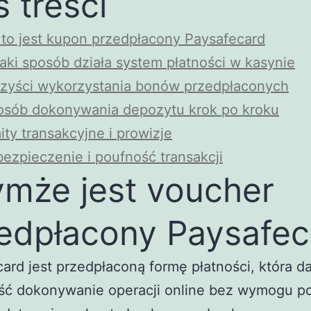
s treści
to jest kupon przedpłacony Paysafecard
aki sposób działa system płatności w kasynie
rzyści wykorzystania bonów przedpłaconych
osób dokonywania depozytu krok po kroku
ity transakcyjne i prowizje
ezpieczenie i poufność transakcji
mże jest voucher
edpłacony Paysafec
ard jest przedpłaconą formę płatności, która da
ść dokonywanie operacji online bez wymogu po