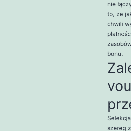
nie łąc
to, że j
chwili w
płatnośc
zasobów
bonu.
Zal
vo
prz
Selekcja
szereg z