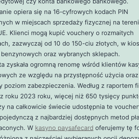
redytowej czy konta bankowego bankowego.
nie opiera się na 16-cyfrowych kodach PIN
ych w miejscach sprzedaży fizycznej na tereni
 UE. Klienci mogą kupić vouchery o rozmaitych
ch, zazwyczaj od 10 do 150-ciu złotych, w kio
h benzynowych oraz wybranych sklepach.
ta zyskała ogromną renomę wśród klientów kas
towych ze względu na przystępność użycia oraz
y poziom zabezpieczenia. Według z raportem f
z roku 2023 roku, więcej niż 650 tysięcy punk
y na całkowicie świecie udostępnia te voucher
 pojedynczą z najbardziej dostępnych metod pła
łaconych. W
kasyno paysafecard
oferujemy tę f
óżnioną z najczęściej wybieranych opcji depo