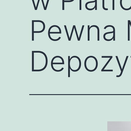
Pewna 
Depozy