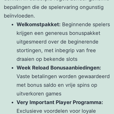
bepalingen die de spelervaring ongunstig
beïnvloeden.
Welkomstpakket:
Beginnende spelers
krijgen een genereus bonuspakket
uitgesmeerd over de beginerende
stortingen, met inbegrip van free
draaien op bekende slots
Week Reload Bonusaanbiedingen:
Vaste betalingen worden gewaardeerd
met bonus saldo en vrije spins op
uitverkoren games
Very Important Player Programma:
Exclusieve voordelen voor loyale