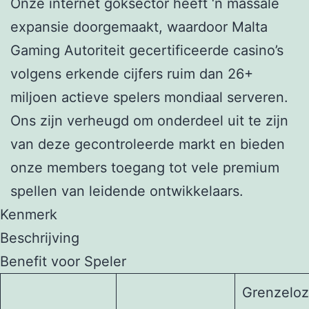
Onze internet goksector heeft ‘n massale
expansie doorgemaakt, waardoor Malta
Gaming Autoriteit gecertificeerde casino’s
volgens erkende cijfers ruim dan 26+
miljoen actieve spelers mondiaal serveren.
Ons zijn verheugd om onderdeel uit te zijn
van deze gecontroleerde markt en bieden
onze members toegang tot vele premium
spellen van leidende ontwikkelaars.
Kenmerk
Beschrijving
Benefit voor Speler
Grenzelo