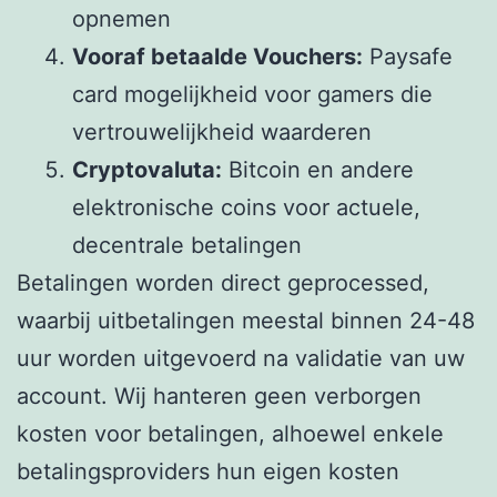
opnemen
Vooraf betaalde Vouchers:
Paysafe
card mogelijkheid voor gamers die
vertrouwelijkheid waarderen
Cryptovaluta:
Bitcoin en andere
elektronische coins voor actuele,
decentrale betalingen
Betalingen worden direct geprocessed,
waarbij uitbetalingen meestal binnen 24-48
uur worden uitgevoerd na validatie van uw
account. Wij hanteren geen verborgen
kosten voor betalingen, alhoewel enkele
betalingsproviders hun eigen kosten