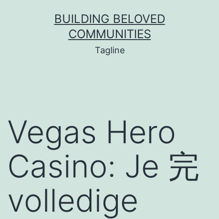
BUILDING BELOVED
COMMUNITIES
Tagline
Vegas Hero
Casino: Je 完
volledige