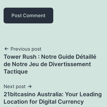
Previous post
Tower Rush : Notre Guide Détaillé
de Notre Jeu de Divertissement
Tactique
Next post
21bitcasino Australia: Your Leading
Location for Digital Currency