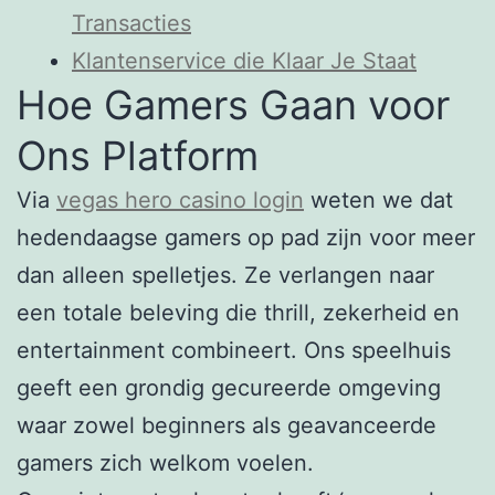
Transacties
Klantenservice die Klaar Je Staat
Hoe Gamers Gaan voor
Ons Platform
Via
vegas hero casino login
weten we dat
hedendaagse gamers op pad zijn voor meer
dan alleen spelletjes. Ze verlangen naar
een totale beleving die thrill, zekerheid en
entertainment combineert. Ons speelhuis
geeft een grondig gecureerde omgeving
waar zowel beginners als geavanceerde
gamers zich welkom voelen.