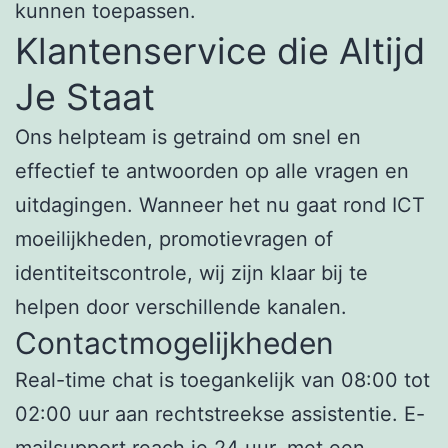
kunnen toepassen.
Klantenservice die Altijd
Je Staat
Ons helpteam is getraind om snel en
effectief te antwoorden op alle vragen en
uitdagingen. Wanneer het nu gaat rond ICT
moeilijkheden, promotievragen of
identiteitscontrole, wij zijn klaar bij te
helpen door verschillende kanalen.
Contactmogelijkheden
Real-time chat is toegankelijk van 08:00 tot
02:00 uur aan rechtstreekse assistentie. E-
mailsupport reach je 24 uur, met een