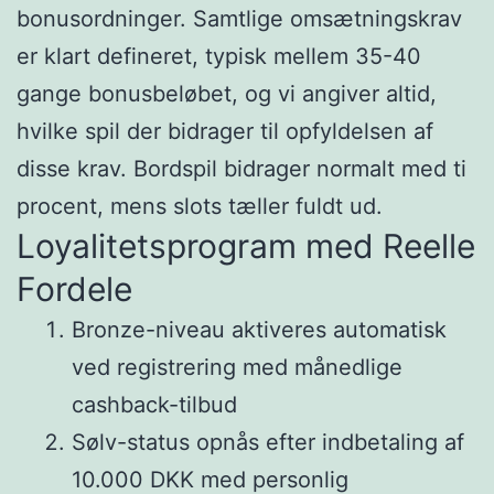
bonusordninger. Samtlige omsætningskrav
er klart defineret, typisk mellem 35-40
gange bonusbeløbet, og vi angiver altid,
hvilke spil der bidrager til opfyldelsen af
disse krav. Bordspil bidrager normalt med ti
procent, mens slots tæller fuldt ud.
Loyalitetsprogram med Reelle
Fordele
Bronze-niveau aktiveres automatisk
ved registrering med månedlige
cashback-tilbud
Sølv-status opnås efter indbetaling af
10.000 DKK med personlig