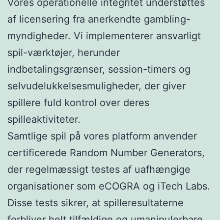
Vores operationelle integritet understøttes
af licensering fra anerkendte gambling-
myndigheder. Vi implementerer ansvarligt
spil-værktøjer, herunder
indbetalingsgrænser, session-timers og
selvudelukkelsesmuligheder, der giver
spillere fuld kontrol over deres
spilleaktiviteter.
Samtlige spil på vores platform anvender
certificerede Random Number Generators,
der regelmæssigt testes af uafhængige
organisationer som eCOGRA og iTech Labs.
Disse tests sikrer, at spilleresultaterne
forbliver helt tilfældige og umanipulerbare.