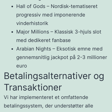
Hall of Gods – Nordisk-tematiseret
progressiv med imponerende
vinderhistorik
Major Millions – Klassisk 3-hjuls slot
med dedikeret fanbase
Arabian Nights – Eksotisk emne med
gennemsnitlig jackpot på 2-3 millioner
euro
Betalingsalternativer og
Transaktioner
Vi har implementeret et omfattende
betalingssystem, der understøtter alle