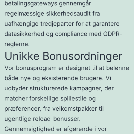
betalingsgateways gennemgår
regelmæssige sikkerhedsaudit fra
uafhængige tredjeparter for at garantere
datasikkerhed og compliance med GDPR-
reglerne.
Unikke Bonusordninger
Vor bonusprogram er designet til at belønne
både nye og eksisterende brugere. Vi
udbyder strukturerede kampagner, der
matcher forskellige spillestile og
præferencer, fra velkomstpakker til
ugentlige reload-bonusser.
Gennemsigtighed er afgørende i vor