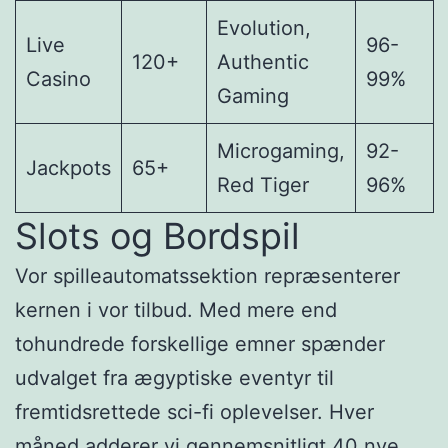
Evolution,
Live
96-
120+
Authentic
Casino
99%
Gaming
Microgaming,
92-
Jackpots
65+
Red Tiger
96%
Slots og Bordspil
Vor spilleautomatssektion repræsenterer
kernen i vor tilbud. Med mere end
tohundrede forskellige emner spænder
udvalget fra ægyptiske eventyr til
fremtidsrettede sci-fi oplevelser. Hver
måned adderer vi gennemsnitligt 40 nye