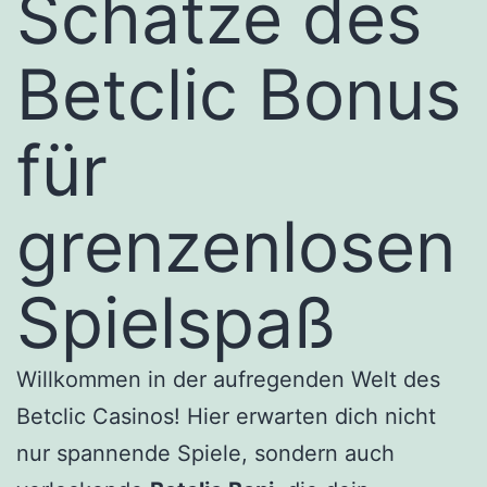
Schätze des
Betclic Bonus
für
grenzenlosen
Spielspaß
Willkommen in der aufregenden Welt des
Betclic Casinos! Hier erwarten dich nicht
nur spannende Spiele, sondern auch