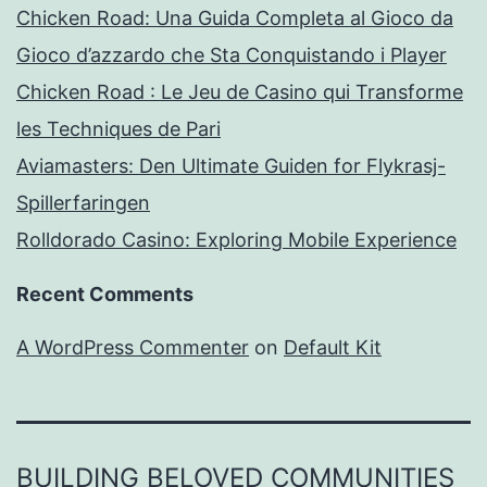
Chicken Road: Una Guida Completa al Gioco da
Gioco d’azzardo che Sta Conquistando i Player
Chicken Road : Le Jeu de Casino qui Transforme
les Techniques de Pari
Aviamasters: Den Ultimate Guiden for Flykrasj-
Spillerfaringen
Rolldorado Casino: Exploring Mobile Experience
Recent Comments
A WordPress Commenter
on
Default Kit
BUILDING BELOVED COMMUNITIES