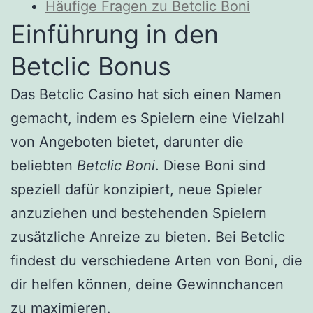
Häufige Fragen zu Betclic Boni
Einführung in den
Betclic Bonus
Das Betclic Casino hat sich einen Namen
gemacht, indem es Spielern eine Vielzahl
von Angeboten bietet, darunter die
beliebten
Betclic Boni
. Diese Boni sind
speziell dafür konzipiert, neue Spieler
anzuziehen und bestehenden Spielern
zusätzliche Anreize zu bieten. Bei Betclic
findest du verschiedene Arten von Boni, die
dir helfen können, deine Gewinnchancen
zu maximieren.