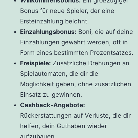
Willkommensbonus:
Ein großzügiger
Bonus für neue Spieler, der eine
Ersteinzahlung belohnt.
Einzahlungsbonus:
Boni, die auf deine
Einzahlungen gewährt werden, oft in
Form eines bestimmten Prozentsatzes.
Freispiele:
Zusätzliche Drehungen an
Spielautomaten, die dir die
Möglichkeit geben, ohne zusätzlichen
Einsatz zu gewinnen.
Cashback-Angebote:
Rückerstattungen auf Verluste, die dir
helfen, dein Guthaben wieder
aufzubauen.