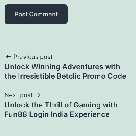
Previous post
Unlock Winning Adventures with
the Irresistible Betclic Promo Code
Next post
Unlock the Thrill of Gaming with
Fun88 Login India Experience