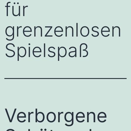
für
grenzenlosen
Spielspaß
Verborgene