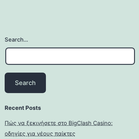
Search…
Recent Posts
Πώς να ξεκινήσετε στο BigClash Casino:
οδηγίες για νέους παίκτες