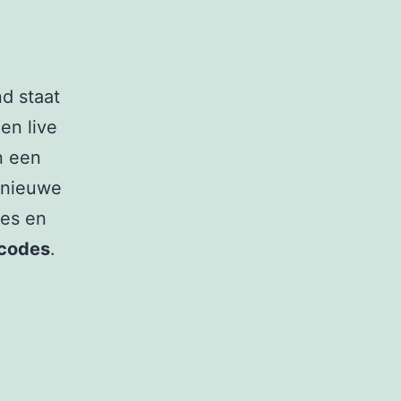
nd staat
en live
n een
l nieuwe
ies en
 codes
.