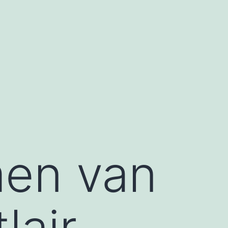
men van
lair