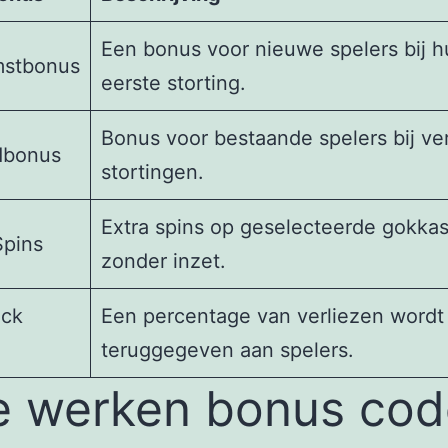
Een bonus voor nieuwe spelers bij 
stbonus
eerste storting.
Bonus voor bestaande spelers bij ve
dbonus
stortingen.
Extra spins op geselecteerde gokka
Spins
zonder inzet.
ck
Een percentage van verliezen wordt
teruggegeven aan spelers.
 werken bonus cod