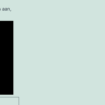
s
aan,