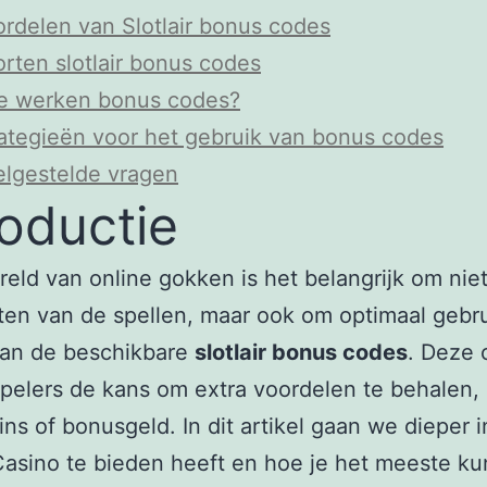
rdelen van Slotlair bonus codes
rten slotlair bonus codes
e werken bonus codes?
ategieën voor het gebruik van bonus codes
lgestelde vragen
roductie
reld van online gokken is het belangrijk om niet
ten van de spellen, maar ook om optimaal gebru
an de beschikbare
slotlair bonus codes
. Deze 
pelers de kans om extra voordelen te behalen, 
pins of bonusgeld. In dit artikel gaan we dieper 
 Casino te bieden heeft en hoe je het meeste ku