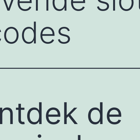
codes
ntdek de