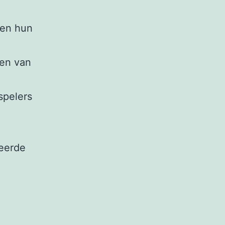
pen hun
nen van
spelers
reerde