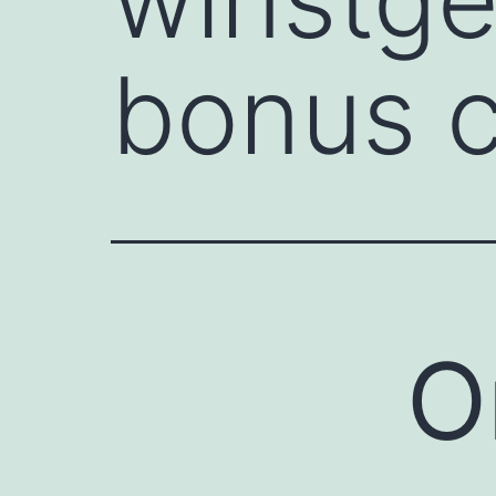
bonus 
O