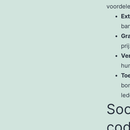
voordel
Ext
ban
Gra
pri
Ve
hun
Toe
bon
led
Soo
co