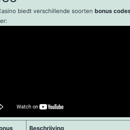
 Casino biedt verschillende soorten
bonus code
er:
onus
Beschrijving