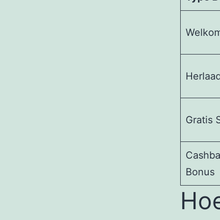
Welkom
Herlaa
Gratis 
Cashba
Bonus
Hoe