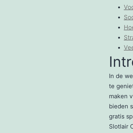
Voo
Soo
Ho
Str
Vee
Int
In de we
te genie
maken v
bieden s
gratis s
Slotlair