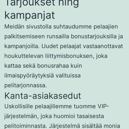
Tarjoukset ning
kampanjat
Meidän sivustolla suhtaudumme pelaajien
palkitsemiseen runsailla bonustarjouksilla ja
kampanjoilla. Uudet pelaajat vastaanottavat
houkuttelevan liittymisbonuksen, joka
kattaa sekä bonusrahaa kuin
ilmaispyöräytyksiä valituissa
pelitarjonnassa.
Kanta-asiakasedut
Uskollisille pelaajillemme tuomme VIP-
järjestelmän, joka huomioi tasaisesta
pelitoiminnasta. Järjestelmä sisältää monia