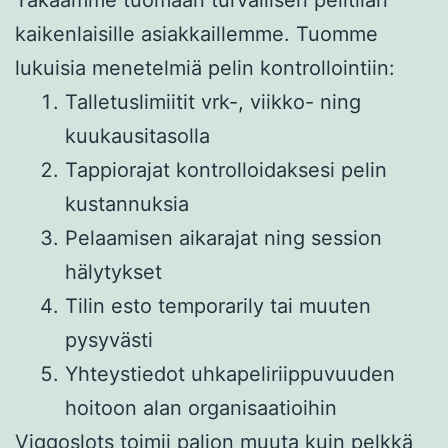
Takaamme tuomaan turvallisen pelitilan
kaikenlaisille asiakkaillemme. Tuomme
lukuisia menetelmiä pelin kontrollointiin:
Talletuslimiitit vrk-, viikko- ning
kuukausitasolla
Tappiorajat kontrolloidaksesi pelin
kustannuksia
Pelaamisen aikarajat ning session
hälytykset
Tilin esto temporarily tai muuten
pysyvästi
Yhteystiedot uhkapeliriippuvuuden
hoitoon alan organisaatioihin
Viggoslots toimii paljon muuta kuin pelkkä