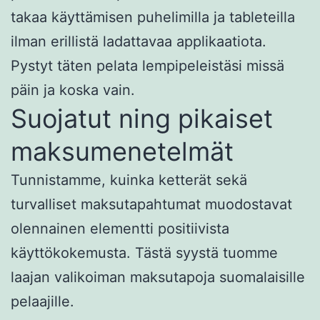
takaa käyttämisen puhelimilla ja tableteilla
ilman erillistä ladattavaa applikaatiota.
Pystyt täten pelata lempipeleistäsi missä
päin ja koska vain.
Suojatut ning pikaiset
maksumenetelmät
Tunnistamme, kuinka ketterät sekä
turvalliset maksutapahtumat muodostavat
olennainen elementti positiivista
käyttökokemusta. Tästä syystä tuomme
laajan valikoiman maksutapoja suomalaisille
pelaajille.