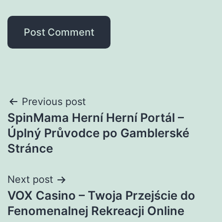
Previous post
SpinMama Herní Herní Portál –
Úplný Průvodce po Gamblerské
Stránce
Next post
VOX Casino – Twoja Przejście do
Fenomenalnej Rekreacji Online