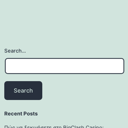
Search…
Recent Posts
Πώς να ξεκινήσετε στο BigClash Casino: