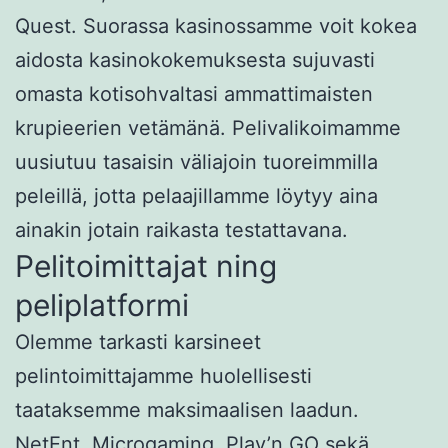
Quest. Suorassa kasinossamme voit kokea
aidosta kasinokokemuksesta sujuvasti
omasta kotisohvaltasi ammattimaisten
krupieerien vetämänä. Pelivalikoimamme
uusiutuu tasaisin väliajoin tuoreimmilla
peleillä, jotta pelaajillamme löytyy aina
ainakin jotain raikasta testattavana.
Pelitoimittajat ning
peliplatformi
Olemme tarkasti karsineet
pelintoimittajamme huolellisesti
taataksemme maksimaalisen laadun.
NetEnt, Microgaming, Play’n GO sekä