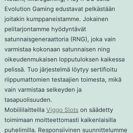
Evolution Gaming edustavat pelkästään
joitakin kumppaneistamme. Jokainen
pelitarjontamme hyödyntävät
satunnaisgeneraattoria (RNG), joka vain
varmistaa kokonaan satunnaisen ning
oikeudenmukaisen lopputuloksen kaikessa
pelissä. Tuo järjestelmä löytyy sertifioitu
riippumattomien testaajien toimesta, mikä
vain varmistaa selkeyden ja
tasapuolisuuden.
Mobiililaitteilla
Viggo Slots
on säädetty
toimimaan moitteettomasti kaikenlaisilla
puhelimilla. Responsiivinen suunnittelumme