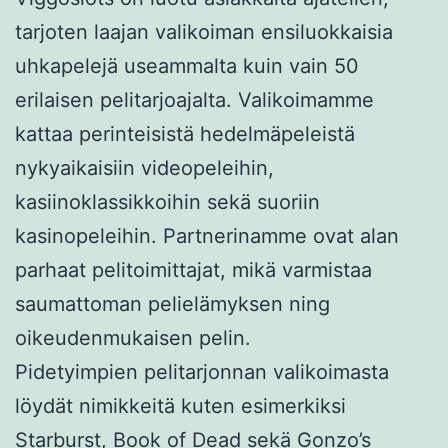
tarjoten laajan valikoiman ensiluokkaisia
uhkapelejä useammalta kuin vain 50
erilaisen pelitarjoajalta. Valikoimamme
kattaa perinteisistä hedelmäpeleistä
nykyaikaisiin videopeleihin,
kasiinoklassikkoihin sekä suoriin
kasinopeleihin. Partnerinamme ovat alan
parhaat pelitoimittajat, mikä varmistaa
saumattoman pelielämyksen ning
oikeudenmukaisen pelin.
Pidetyimpien pelitarjonnan valikoimasta
löydät nimikkeitä kuten esimerkiksi
Starburst, Book of Dead sekä Gonzo’s