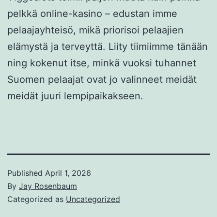
pelkkä online-kasino – edustan imme
pelaajayhteisö, mikä priorisoi pelaajien
elämystä ja terveyttä. Liity tiimiimme tänään
ning kokenut itse, minkä vuoksi tuhannet
Suomen pelaajat ovat jo valinneet meidät
meidät juuri lempipaikakseen.
Published
April 1, 2026
By
Jay Rosenbaum
Categorized as
Uncategorized