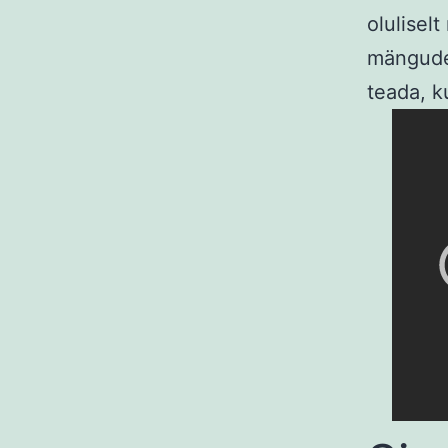
olulisel
mängude 
teada, k