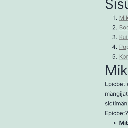
Sis
Mik
Bo
Kui
Po
Ko
Mik
Epicbet 
mängijat
slotimän
Epicbet?
Mi