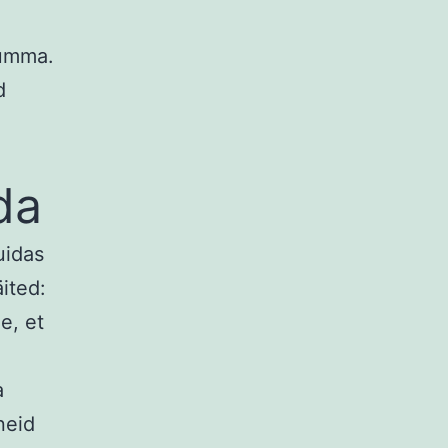
summa.
d
da
uidas
ited:
e, et
a
neid