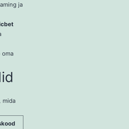
gaming ja
icbet
a
b oma
id
, mida
skood