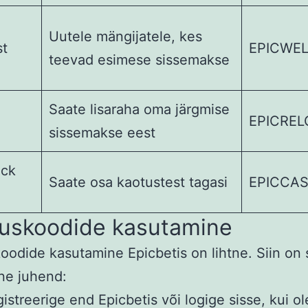
Uutele mängijatele, kes
st
EPICWE
teevad esimese sissemakse
Saate lisaraha oma järgmise
EPICREL
sissemakse eest
ck
Saate osa kaotustest tagasi
EPICCA
uskoodide kasutamine
odide kasutamine Epicbetis on lihtne. Siin o
ne juhend:
istreerige end Epicbetis või logige sisse, kui ol