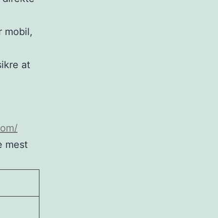
r mobil,
ikre at
com/
e mest