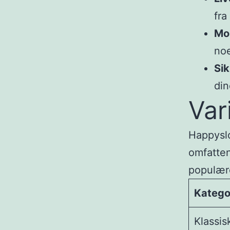
fra
Mob
noe
Sik
din
Var
Happyslo
omfatten
populær
Katego
Klassis