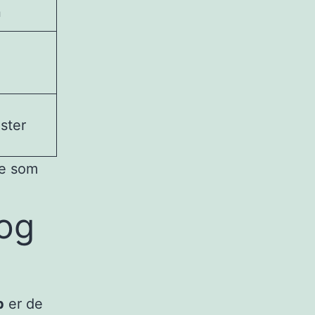
n
ster
oe som
og
p
er de