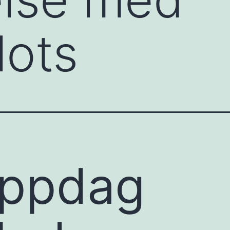
lots
ppdag