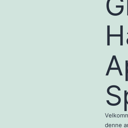
G
H
A
S
Velkomme
denne ar