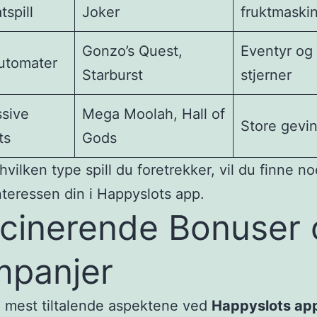
spill
Joker
fruktmaski
Gonzo’s Quest,
Eventyr og
utomater
Starburst
stjerner
ssive
Mega Moolah, Hall of
Store gevin
ts
Gods
hvilken type spill du foretrekker, vil du finne n
nteressen din i Happyslots app.
cinerende Bonuser 
panjer
 mest tiltalende aspektene ved
Happyslots ap