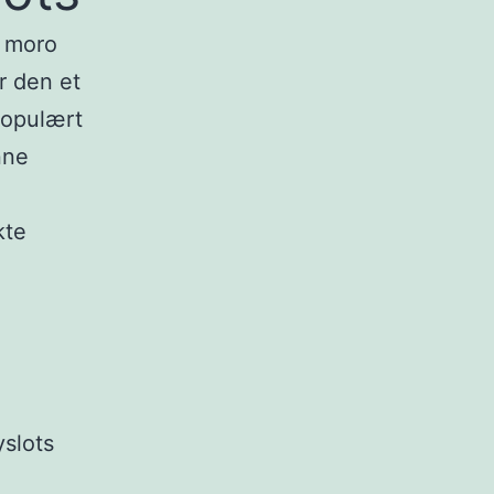
v moro
r den et
 populært
nne
kte
yslots