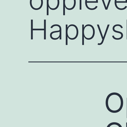
Happys
O