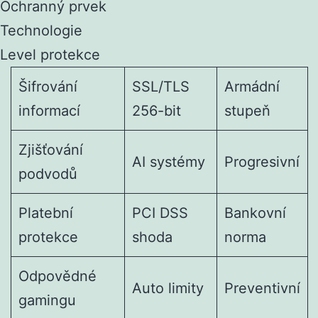
Ochranný prvek
Technologie
Level protekce
Šifrování
SSL/TLS
Armádní
informací
256-bit
stupeň
Zjišťování
AI systémy
Progresivní
podvodů
Platební
PCI DSS
Bankovní
protekce
shoda
norma
Odpovědné
Auto limity
Preventivní
gamingu