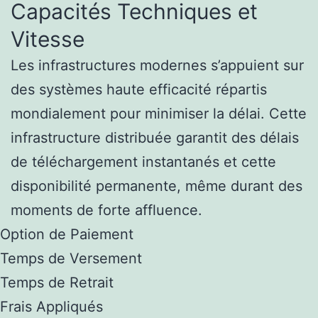
Capacités Techniques et
Vitesse
Les infrastructures modernes s’appuient sur
des systèmes haute efficacité répartis
mondialement pour minimiser la délai. Cette
infrastructure distribuée garantit des délais
de téléchargement instantanés et cette
disponibilité permanente, même durant des
moments de forte affluence.
Option de Paiement
Temps de Versement
Temps de Retrait
Frais Appliqués