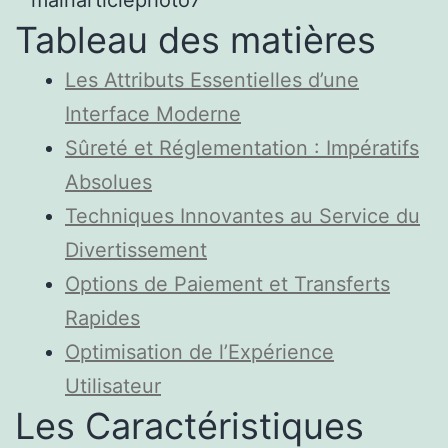
Tableau des matières
Les Attributs Essentielles d’une
Interface Moderne
Sûreté et Réglementation : Impératifs
Absolues
Techniques Innovantes au Service du
Divertissement
Options de Paiement et Transferts
Rapides
Optimisation de l’Expérience
Utilisateur
Les Caractéristiques