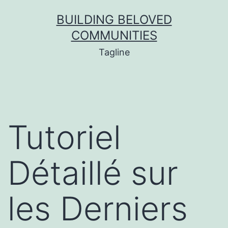
BUILDING BELOVED
COMMUNITIES
Tagline
Tutoriel
Détaillé sur
les Derniers