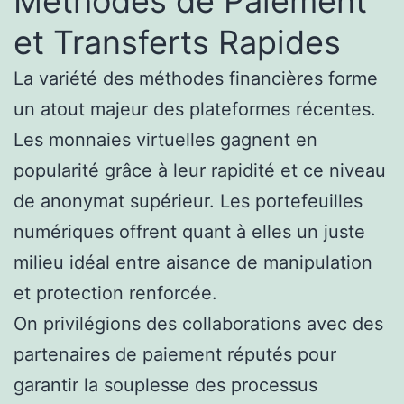
Méthodes de Paiement
et Transferts Rapides
La variété des méthodes financières forme
un atout majeur des plateformes récentes.
Les monnaies virtuelles gagnent en
popularité grâce à leur rapidité et ce niveau
de anonymat supérieur. Les portefeuilles
numériques offrent quant à elles un juste
milieu idéal entre aisance de manipulation
et protection renforcée.
On privilégions des collaborations avec des
partenaires de paiement réputés pour
garantir la souplesse des processus