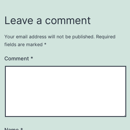
Leave a comment
Your email address will not be published.
Required
fields are marked
*
Comment
*
Name
*