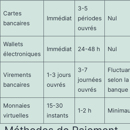
3-5
Cartes
Immédiat
périodes
Nul
bancaires
ouvrés
Wallets
Immédiat
24-48 h
Nul
électroniques
3-7
Fluctua
Virements
1-3 jours
journées
selon la
bancaires
ouvrés
ouvrés
banque
Monnaies
15-30
1-2 h
Minima
virtuelles
instants