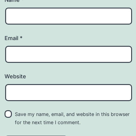
Email
*
Website
Save my name, email, and website in this browser
for the next time I comment.