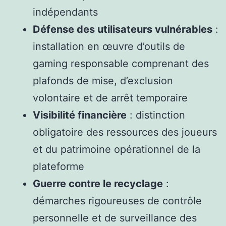
indépendants
Défense des utilisateurs vulnérables
:
installation en œuvre d’outils de
gaming responsable comprenant des
plafonds de mise, d’exclusion
volontaire et de arrêt temporaire
Visibilité financière
: distinction
obligatoire des ressources des joueurs
et du patrimoine opérationnel de la
plateforme
Guerre contre le recyclage
:
démarches rigoureuses de contrôle
personnelle et de surveillance des