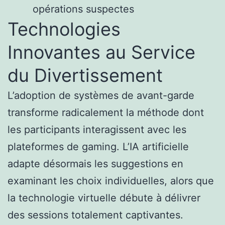
opérations suspectes
Technologies
Innovantes au Service
du Divertissement
L’adoption de systèmes de avant-garde
transforme radicalement la méthode dont
les participants interagissent avec les
plateformes de gaming. L’IA artificielle
adapte désormais les suggestions en
examinant les choix individuelles, alors que
la technologie virtuelle débute à délivrer
des sessions totalement captivantes.